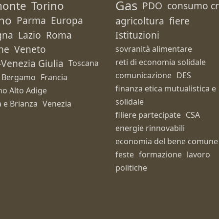
Gas
monte
Torino
PDO
consumo cri
no
Parma
Europa
agricoltura
fiere
gna
Lazio
Roma
Istituzioni
he
Veneto
sovranità alimentare
i-Venezia Giulia
reti di economia solidale
Toscana
comunicazione
DES
Bergamo
Francia
finanza etica mutualistica e
no Alto Adige
solidale
 e Brianza
Venezia
filiere partecipate
CSA
energie rinnovabili
economia del bene comune
feste
formazione
lavoro
politiche