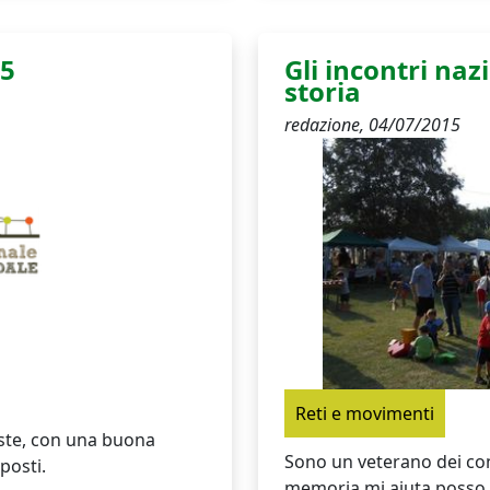
15
Gli incontri naz
storia
redazione,
04/07/2015
Reti e movimenti
este, con una buona
Sono un veterano dei con
posti.
memoria mi aiuta posso 