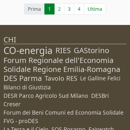
Prima
1
2
3
4
Ultima
CHI
CO-energia
RIES
GAStorino
Forum Regionale dell'Economia
Solidale Regione Emilia-Romagna
DES Parma
Tavolo RES
Le Galline Felici
Bilanci di Giustizia
DESR Parco Agricolo Sud Milano
DESBri
Creser
Forum dei Beni Comuni ed Economia Solidale
FVG - proDES
La Terra e il Cielo
SOS Rosarno
Fairwatch