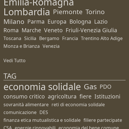
Emilia-Romagna
Lombardia
Piemonte
Torino
Milano
Parma
Europa
Bologna
Lazio
Roma
Marche
Veneto
Friuli-Venezia Giulia
Toscana
Sicilia
Bergamo
Francia
Trentino Alto Adige
Monza e Brianza
Venezia
Vedi Tutto
TAG
economia solidale
Gas
PDO
consumo critico
agricoltura
fiere
Istituzioni
sovranità alimentare
reti di economia solidale
comunicazione
DES
finanza etica mutualistica e solidale
filiere partecipate
CSA
energie rinnovabili
economia del bene comune