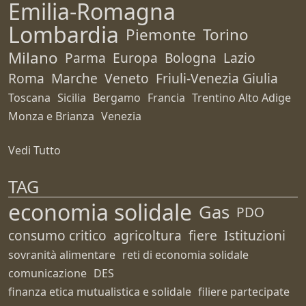
Emilia-Romagna
Lombardia
Piemonte
Torino
Milano
Parma
Europa
Bologna
Lazio
Roma
Marche
Veneto
Friuli-Venezia Giulia
Toscana
Sicilia
Bergamo
Francia
Trentino Alto Adige
Monza e Brianza
Venezia
Vedi Tutto
TAG
economia solidale
Gas
PDO
consumo critico
agricoltura
fiere
Istituzioni
sovranità alimentare
reti di economia solidale
comunicazione
DES
finanza etica mutualistica e solidale
filiere partecipate