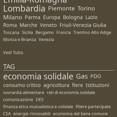
Lombardia
Piemonte
Torino
Milano
Parma
Europa
Bologna
Lazio
Roma
Marche
Veneto
Friuli-Venezia Giulia
Toscana
Sicilia
Bergamo
Francia
Trentino Alto Adige
Monza e Brianza
Venezia
Vedi Tutto
TAG
economia solidale
Gas
PDO
consumo critico
agricoltura
fiere
Istituzioni
sovranità alimentare
reti di economia solidale
comunicazione
DES
finanza etica mutualistica e solidale
filiere partecipate
CSA
energie rinnovabili
economia del bene comune