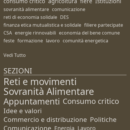
consumo critico
agricoltura
fiere
Istituzioni
sovranità alimentare
comunicazione
reti di economia solidale
DES
finanza etica mutualistica e solidale
filiere partecipate
CSA
energie rinnovabili
economia del bene comune
feste
formazione
lavoro
comunità energetica
Vedi Tutto
SEZIONI
Reti e movimenti
Sovranità Alimentare
Appuntamenti
Consumo critico
Idee e valori
Commercio e distribuzione
Politiche
Comunicazione
Energia
Lavoro