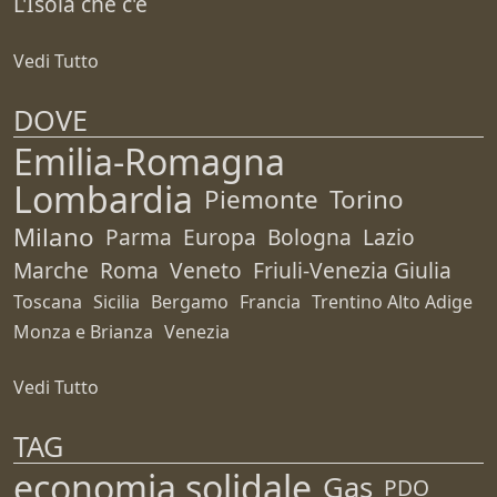
L'Isola che c'è
Vedi Tutto
DOVE
Emilia-Romagna
Lombardia
Piemonte
Torino
Milano
Parma
Europa
Bologna
Lazio
Marche
Roma
Veneto
Friuli-Venezia Giulia
Toscana
Sicilia
Bergamo
Francia
Trentino Alto Adige
Monza e Brianza
Venezia
Vedi Tutto
TAG
economia solidale
Gas
PDO