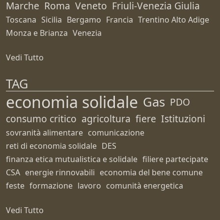
Marche
Roma
Veneto
Friuli-Venezia Giulia
Toscana
Sicilia
Bergamo
Francia
Trentino Alto Adige
Monza e Brianza
Venezia
Vedi Tutto
TAG
economia solidale
Gas
PDO
consumo critico
agricoltura
fiere
Istituzioni
sovranità alimentare
comunicazione
reti di economia solidale
DES
finanza etica mutualistica e solidale
filiere partecipate
CSA
energie rinnovabili
economia del bene comune
feste
formazione
lavoro
comunità energetica
Vedi Tutto