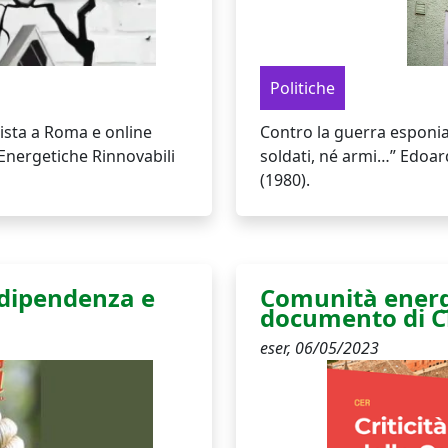
Politiche
mista a Roma e online
Contro la guerra esponia
Energetiche Rinnovabili
soldati, né armi…” Edoard
(1980).
rdipendenza e
Comunità energe
documento di C
eser,
06/05/2023