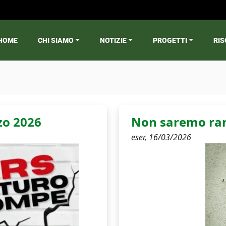
HOME
CHI SIAMO
NOTIZIE
PROGETTI
RIS
ain menu
zo 2026
Non saremo rane
eser,
16/03/2026