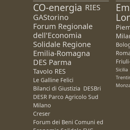
CO-energia
Em
RIES
Lo
GAStorino
Forum Regionale
Pie
dell'Economia
Mila
Solidale Regione
Bolo
Emilia-Romagna
Rom
DES Parma
Friul
Sicilia
Tavolo RES
Trenti
Le Galline Felici
Monza
Bilanci di Giustizia
DESBri
DESR Parco Agricolo Sud
Milano
Creser
Forum dei Beni Comuni ed