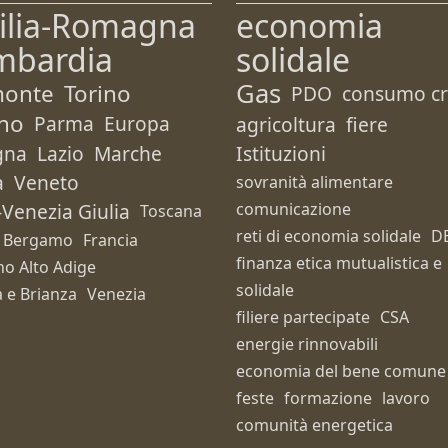
ilia-Romagna
economia
mbardia
solidale
Gas
monte
Torino
PDO
consumo cri
no
Parma
Europa
agricoltura
fiere
gna
Lazio
Marche
Istituzioni
a
Veneto
sovranità alimentare
i-Venezia Giulia
comunicazione
Toscana
reti di economia solidale
D
Bergamo
Francia
finanza etica mutualistica e
no Alto Adige
solidale
 e Brianza
Venezia
filiere partecipate
CSA
energie rinnovabili
economia del bene comune
feste
formazione
lavoro
comunità energetica