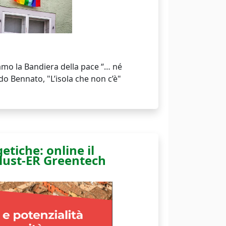
mo la Bandiera della pace “… né
o Bennato, "L’isola che non c’è"
tiche: online il
lust-ER Greentech