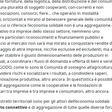
lle forniture, della logistica, della distribuzione e del consu
una pluralità di soggetti cooperanti, con-correnti e non
, associazioni, consorzi, fiere… che operano in modalità
nari, orizzontali e mirano al benessere generale delle comunit
a cui si riferisce l’economia solidale non è una aggregazione 
rativo tra imprese dello stesso settore, nemmeno uno
re particolari riconoscimenti e finanziamenti pubblici e
roccio al mercato non sarà mai mirato a conquistare rendite 
aggio di altre imprese, nicchie esclusive ed escludenti, ma 
er stabilire il giusto dimensionamento delle produzioni in
nali, a coordinare i flussi di domanda e offerta di beni e servi
(GODO, come lo sono le Comunità di sostegno all’agricoltura
ere rischi e socializzare i risultati, a condividere saperi,
ovazione produttiva, altro ancora. In quest’ottica è possibi
i aggregazione come le cooperative e le fondazioni di
ari tra imprese e tra imprese e consumatori, altro ancora.
tretti territoriali sono per gli attori dell’economia solidale
to connettivo
e di aggregazione di tutte quelle diverse for