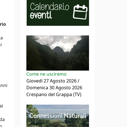
rio
e
ca
i
Come ne usciremo
Giovedì 27 Agosto 2026 /
anni
Domenica 30 Agosto 2026
Crespano del Grappa (TV)
ai
nda
no