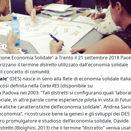
ione Economia Solidale" a Trento il 21 settembre 2018 Paol
erizzano il termine
distretto
utilizzato dall'economia solidale
 il concetto di
comunità
.
ale
” (DES) nasce in seno alla Rete di economia solidale itali
così definita nella
Carta RES
(disponibile su
 a Padova nel 2003: “Tali distretti si configurano quali ‘laborat
iale, in altre parole come esperienze pilota in vista di futu
 pratiche caratteristiche dell’economia solidale”. Andrea Saro
economia”, ricostruisce bene la genesi e gli sviluppi dei DES
ltro promulgatore e studioso dell’economia solidale, Davide
stretto
(Biolghini, 2013) che il termine “distretto” veniva usa