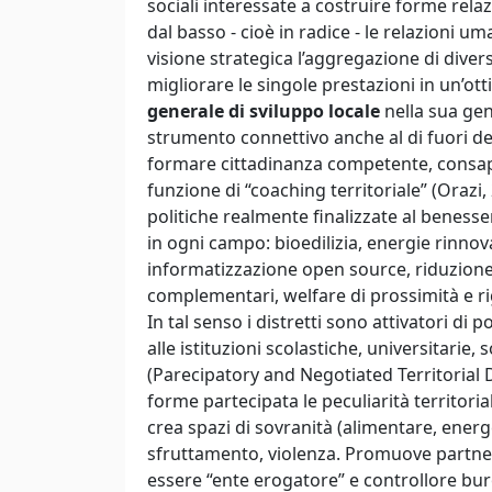
sociali interessate a costruire forme rel
dal basso - cioè in radice - le relazioni u
visione strategica l’aggregazione di divers
migliorare le singole prestazioni in un’
generale di sviluppo locale
nella sua gen
strumento connettivo anche al di fuori del
formare cittadinanza competente, consape
funzione di “coaching territoriale” (Orazi,
politiche realmente finalizzate al benessere
in ogni campo: bioedilizia, energie rinnov
informatizzazione open source, riduzione, 
complementari, welfare di prossimità e rig
In tal senso i distretti sono attivatori di
alle istituzioni scolastiche, universitarie, 
(Parecipatory and Negotiated Territorial 
forme partecipata le peculiarità territoria
crea spazi di sovranità (alimentare, energ
sfruttamento, violenza. Promuove partners
essere “ente erogatore” e controllore bu