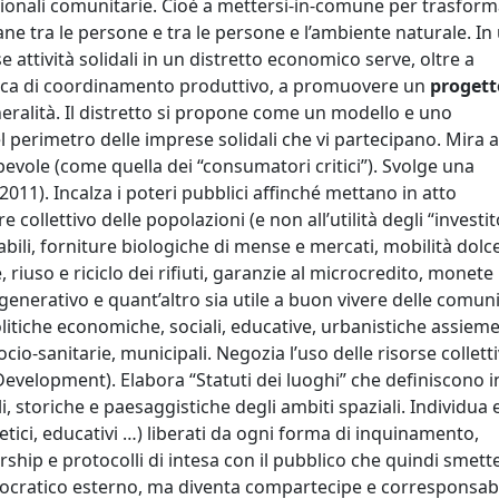
azionali comunitarie. Cioè a mettersi-in-comune per trasfor
mane tra le persone e tra le persone e l’ambiente naturale. In
e attività solidali in un distretto economico serve, oltre a
ottica di coordinamento produttivo, a promuovere un
progett
eralità. Il distretto si propone come un modello e uno
 perimetro delle imprese solidali che vi partecipano. Mira a
vole (come quella dei “consumatori critici”). Svolge una
 2011). Incalza i poteri pubblici affinché mettano in atto
 collettivo delle popolazioni (e non all’utilità degli “investit
abili, forniture biologiche di mense e mercati, mobilità dolce
riuso e riciclo dei rifiuti, garanzie al microcredito, monete
enerativo e quant’altro sia utile a buon vivere delle comuni
 politiche economiche, sociali, educative, urbanistiche assiem
socio-sanitarie, municipali. Negozia l’uso delle risorse collett
Development). Elabora “Statuti dei luoghi” che definiscono i
li, storiche e paesaggistiche degli ambiti spaziali. Individua 
etici, educativi …) liberati da ogni forma di inquinamento,
hip e protocolli di intesa con il pubblico che quindi smette
rocratico esterno, ma diventa compartecipe e corresponsab