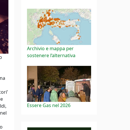
Archivio e mappa per
sostenere l’alternativa
o
ana
ori’
re
Essere Gas nel 2026
ldi,
 nel
to