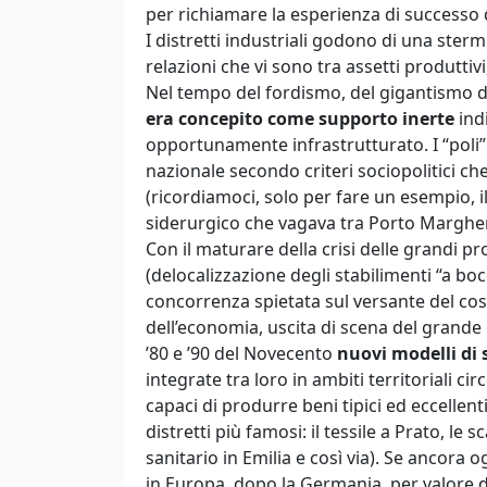
per richiamare la esperienza di successo dei
I distretti industriali godono di una sterm
relazioni che vi sono tra assetti produttivi,
Nel tempo del fordismo, del gigantismo del
era concepito come supporto inerte
indi
opportunamente infrastrutturato. I “poli
nazionale secondo criteri sociopolitici ch
(ricordiamoci, solo per fare un esempio, il
siderurgico che vagava tra Porto Marghera
Con il maturare della crisi delle grandi pr
(delocalizzazione degli stabilimenti “a boc
concorrenza spietata sul versante del cos
dell’economia, uscita di scena del grande c
’80 e ’90 del Novecento
nuovi modelli di 
integrate tra loro in ambiti territoriali circ
capaci di produrre beni tipici ed eccellen
distretti più famosi: il tessile a Prato, le s
sanitario in Emilia e così via). Se ancora o
in Europa, dopo la Germania, per valore di