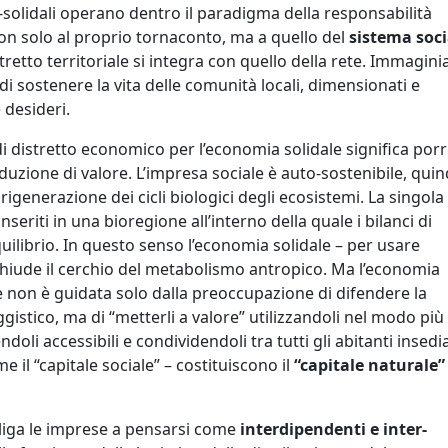
solidali operano dentro il paradigma della responsabilità
on solo al proprio tornaconto, ma a quello del
sistema soci
stretto territoriale si integra con quello della rete. Immagin
di sostenere la vita delle comunità locali, dimensionati e
e desideri.
i distretto economico per l’economia solidale significa por
duzione di valore. L’impresa sociale è auto-sostenibile, quin
rigenerazione dei cicli biologici degli ecosistemi. La singola
nseriti in una bioregione all’interno della quale i bilanci di
uilibrio. In questo senso l’economia solidale – per usare
 chiude il cerchio del metabolismo antropico. Ma l’economia
iale non è guidata solo dalla preoccupazione di difendere la
gistico, ma di “metterli a valore” utilizzandoli nel modo più
i accessibili e condividendoli tra tutti gli abitanti insediat
e il “capitale sociale” – costituiscono il
“capitale naturale”
bbliga le imprese a pensarsi come
interdipendenti e inter-