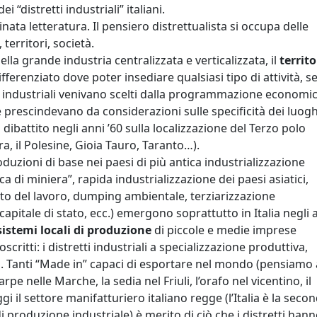
 “distretti industriali” italiani.
inata letteratura. Il pensiero distrettualista si occupa delle
 territori, società.
la grande industria centralizzata e verticalizzata, il
territo
fferenziato dove poter insediare qualsiasi tipo di attività, s
” industriali venivano scelti dalla programmazione economi
e prescindevano da considerazioni sulle specificità dei luogh
 dibattito negli anni ’60 sulla localizzazione del Terzo polo
, il Polesine, Gioia Tauro, Taranto…).
oduzioni di base nei paesi di più antica industrializzazione
ca di miniera”, rapida industrializzazione dei paesi asiatici,
to del lavoro, dumping ambientale, terziarizzazione
apitale di stato, ecc.) emergono soprattutto in Italia negli 
sistemi locali di produzione
di piccole e medie imprese
oscritti: i distretti industriali a specializzazione produttiva,
ti. Tanti “Made in” capaci di esportare nel mondo (pensiamo 
carpe nelle Marche, la sedia nel Friuli, l’orafo nel vicentino, il
ggi il settore manifatturiero italiano regge (l’Italia è la seco
 produzione industriale) è merito di ciò che i distretti han