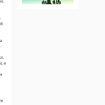
mo.
à
di
da
a
zi,
), a
le
ze