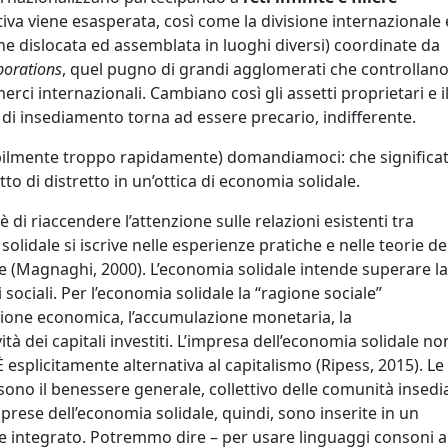
tiva viene esasperata, così come la divisione internazionale 
ne dislocata ed assemblata in luoghi diversi) coordinate da
porations
, quel pugno di grandi agglomerati che controllano
ci internazionali. Cambiano così gli assetti proprietari e i
o di insediamento torna ad essere precario, indifferente.
abilmente troppo rapidamente) domandiamoci: che significa
to di distretto in un’ottica di economia solidale.
è di riaccendere l’attenzione sulle relazioni esistenti tra
solidale si iscrive nelle esperienze pratiche e nelle teorie de
le (Magnaghi, 2000). L’economia solidale intende superare la
i sociali. Per l’economia solidale la “ragione sociale”
zazione economica, l’accumulazione monetaria, la
ità dei capitali investiti. L’impresa dell’economia solidale no
 È esplicitamente alternativa al capitalismo (Ripess, 2015). Le
sono il benessere generale, collettivo delle comunità insedi
imprese dell’economia solidale, quindi, sono inserite in un
e integrato. Potremmo dire – per usare linguaggi consoni a