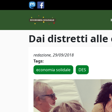
Salta al contenuto principale
M
Dai distretti all
redazione,
29/09/2018
Tags:
economia solidale
DES