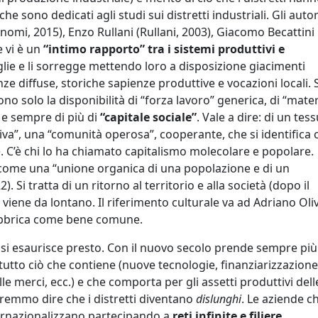
che sono dedicati agli studi sui distretti industriali. Gli autor
mi, 2015), Enzo Rullani (Rullani, 2003), Giacomo Becattini
e vi è un
“intimo rapporto” tra i sistemi produttivi e
oglie e li sorregge mettendo loro a disposizione giacimenti
ze diffuse, storiche sapienze produttive e vocazioni locali. S
ono solo la disponibilità di “forza lavoro” generica, di “mate
 e sempre di più di
“capitale sociale”
. Vale a dire: di un tes
tiva”, una “comunità operosa”, cooperante, che si identifica 
ne. C’è chi lo ha chiamato capitalismo molecolare e popolare.
le come una “unione organica di una popolazione e di un
. Si tratta di un ritorno al territorio e alla società (dopo il
 viene da lontano. Il riferimento culturale va ad Adriano Oliv
fabbrica come bene comune.
i si esaurisce presto. Con il nuovo secolo prende sempre più
utto ciò che contiene (nuove tecnologie, finanziarizzazione
e merci, ecc.) e che comporta per gli assetti produttivi dell
tremmo dire che i distretti diventano
dislunghi
. Le aziende ch
ternazionalizzano partecipando a
reti infinite e filiere