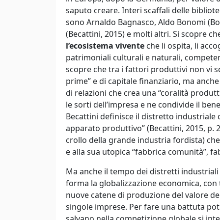
saputo creare. Interi scaffali delle bibliote
sono Arnaldo Bagnasco, Aldo Bonomi (Bono
(Becattini, 2015) e molti altri. Si scopre ch
l’ecosistema vivente
che li ospita, li acc
patrimoniali culturali e naturali, competen
scopre che tra i fattori produttivi non vi s
prime” e di capitale finanziario, ma anche
di relazioni che crea una “coralità produt
le sorti dell’impresa e ne condivide il be
Becattini definisce il distretto industria
apparato produttivo” (Becattini, 2015, p. 22)
crollo della grande industria fordista) che
e alla sua utopica “fabbrica comunità”, 
Ma anche il tempo dei distretti industrial
forma la globalizzazione economica, con t
nuove catene di produzione del valore dell
singole imprese. Per fare una battuta po
salvano nella competizione globale si in