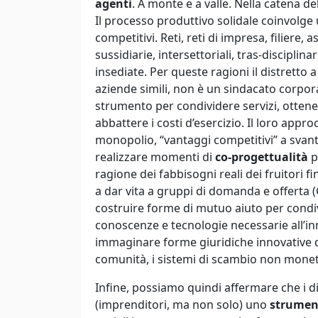
agenti
. A monte e a valle. Nella catena de
Il processo produttivo solidale coinvolge 
competitivi. Reti, reti di impresa, filiere
sussidiarie, intersettoriali, tras-discipli
insediate. Per queste ragioni il distretto 
aziende simili, non è un sindacato corpo
strumento per condividere servizi, ottene
abbattere i costi d’esercizio. Il loro app
monopolio, “vantaggi competitivi” a svant
realizzare momenti di
co-progettualità
p
ragione dei fabbisogni reali dei fruitori fi
a dar vita a gruppi di domanda e offerta 
costruire forme di mutuo aiuto per condivid
conoscenze e tecnologie necessarie all’inn
immaginare forme giuridiche innovative d
comunità, i sistemi di scambio non monet
Infine, possiamo quindi affermare che i dis
(imprenditori, ma non solo) uno
strumen