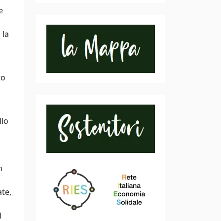
e
 la
l
to
llo
n
ate,
l