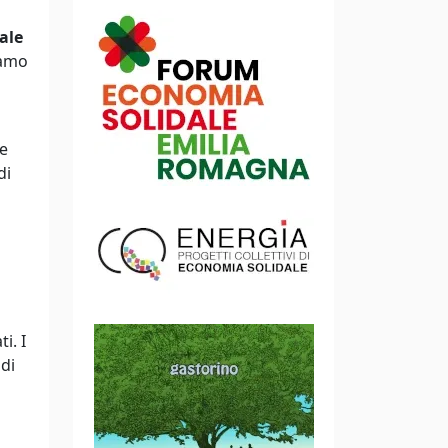
ale
iamo
re
di
i. I
di