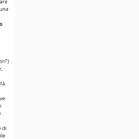
mare
 una
o
ori”)
,
tà.
e
ive
n
e
 di
ile