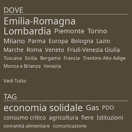
DOVE
Emilia-Romagna
Lombardia
Piemonte
Torino
Milano
Parma
Europa
Bologna
Lazio
Marche
Roma
Veneto
Friuli-Venezia Giulia
Toscana
Sicilia
Bergamo
Francia
Trentino Alto Adige
Monza e Brianza
Venezia
Vedi Tutto
TAG
economia solidale
Gas
PDO
consumo critico
agricoltura
fiere
Istituzioni
sovranità alimentare
comunicazione