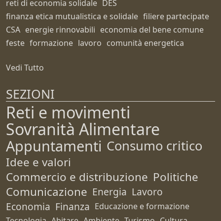
reti di economia solidale
DES
finanza etica mutualistica e solidale
filiere partecipate
CSA
energie rinnovabili
economia del bene comune
feste
formazione
lavoro
comunità energetica
Vedi Tutto
SEZIONI
Reti e movimenti
Sovranità Alimentare
Appuntamenti
Consumo critico
Idee e valori
Commercio e distribuzione
Politiche
Comunicazione
Energia
Lavoro
Economia
Finanza
Educazione e formazione
Tecnologia
Abitare
Ambiente
Turismo
Cultura