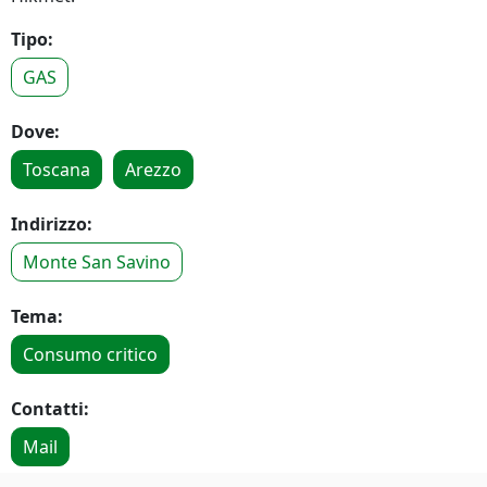
Tipo:
GAS
Dove:
Toscana
Arezzo
Indirizzo:
Monte San Savino
Tema:
Consumo critico
Contatti:
Mail