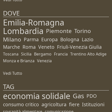
DOVE
Emilia-Romagna
Lombardia
Piemonte
Torino
Milano
Parma
Europa
Bologna
Lazio
Marche
Roma
Veneto
Friuli-Venezia Giulia
Toscana
Sicilia
Bergamo
Francia
Trentino Alto Adige
Monza e Brianza
Venezia
Vedi Tutto
TAG
economia solidale
Gas
PDO
consumo critico
agricoltura
fiere
Istituzioni
sovranità alimentare
comunicazione