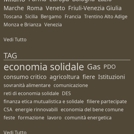
Marche
Roma
Veneto
Friuli-Venezia Giulia
Toscana
Sicilia
Bergamo
Francia
Trentino Alto Adige
Monza e Brianza
Venezia
Vedi Tutto
TAG
economia solidale
Gas
PDO
consumo critico
agricoltura
fiere
Istituzioni
sovranità alimentare
comunicazione
reti di economia solidale
DES
finanza etica mutualistica e solidale
filiere partecipate
CSA
energie rinnovabili
economia del bene comune
feste
formazione
lavoro
comunità energetica
Vedi Tutto