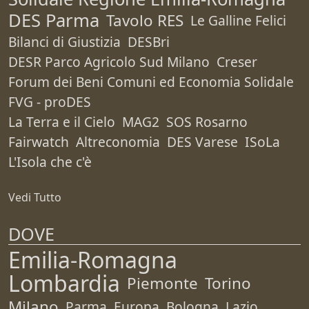
DES Parma
Tavolo RES
Le Galline Felici
Bilanci di Giustizia
DESBri
DESR Parco Agricolo Sud Milano
Creser
Forum dei Beni Comuni ed Economia Solidale
FVG - proDES
La Terra e il Cielo
MAG2
SOS Rosarno
Fairwatch
Altreconomia
DES Varese
ISoLa
L'Isola che c'è
Vedi Tutto
DOVE
Emilia-Romagna
Lombardia
Piemonte
Torino
Milano
Parma
Europa
Bologna
Lazio