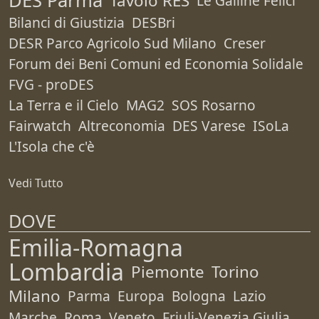
DES Parma
Tavolo RES
Le Galline Felici
Bilanci di Giustizia
DESBri
DESR Parco Agricolo Sud Milano
Creser
Forum dei Beni Comuni ed Economia Solidale
FVG - proDES
La Terra e il Cielo
MAG2
SOS Rosarno
Fairwatch
Altreconomia
DES Varese
ISoLa
L'Isola che c'è
Vedi Tutto
DOVE
Emilia-Romagna
Lombardia
Piemonte
Torino
Milano
Parma
Europa
Bologna
Lazio
Marche
Roma
Veneto
Friuli-Venezia Giulia