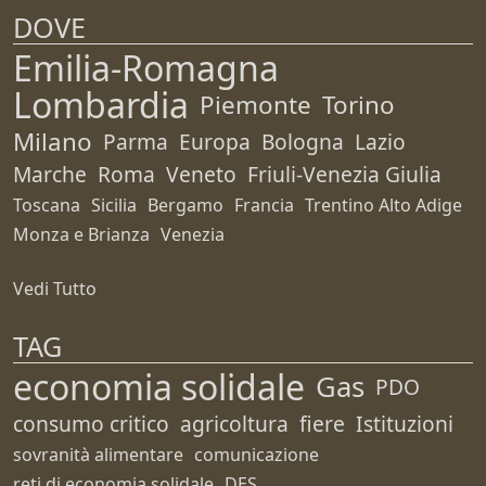
DOVE
Emilia-Romagna
Lombardia
Piemonte
Torino
Milano
Parma
Europa
Bologna
Lazio
Marche
Roma
Veneto
Friuli-Venezia Giulia
Toscana
Sicilia
Bergamo
Francia
Trentino Alto Adige
Monza e Brianza
Venezia
Vedi Tutto
TAG
economia solidale
Gas
PDO
consumo critico
agricoltura
fiere
Istituzioni
sovranità alimentare
comunicazione
reti di economia solidale
DES