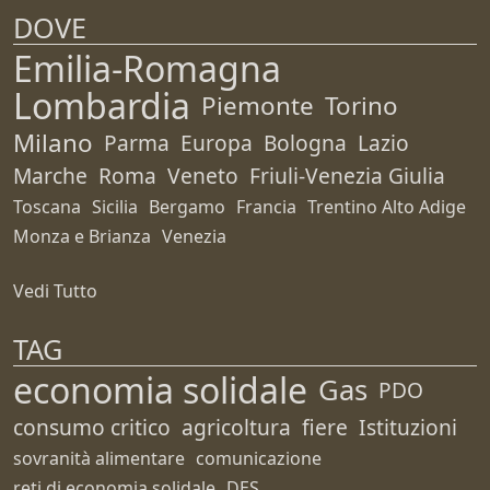
DOVE
Emilia-Romagna
Lombardia
Piemonte
Torino
Milano
Parma
Europa
Bologna
Lazio
Marche
Roma
Veneto
Friuli-Venezia Giulia
Toscana
Sicilia
Bergamo
Francia
Trentino Alto Adige
Monza e Brianza
Venezia
Vedi Tutto
TAG
economia solidale
Gas
PDO
consumo critico
agricoltura
fiere
Istituzioni
sovranità alimentare
comunicazione
reti di economia solidale
DES