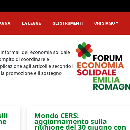
MAGNA
LA LEGGE
GLI STRUMENTI
CHI SIAMO
menu
e informali dell’economia solidale
compito di coordinare e
icazione agli articoli e secondo i
r la promozione e il sostegno
lli
Mondo CERS:
ne
aggiornamento sulla
riunione del 30 giugno con