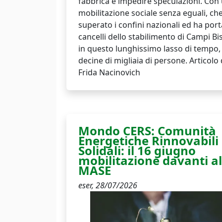
fabbrica e impedire speculazioni. Con
mobilitazione sociale senza eguali, ch
superato i confini nazionali ed ha port
cancelli dello stabilimento di Campi Bi
in questo lunghissimo lasso di tempo,
decine di migliaia di persone. Articolo d
Frida Nacinovich
Mondo CERS: Comunità
Energetiche Rinnovabili
Solidali: il 16 giugno
mobilitazione davanti al
MASE
eser,
28/07/2026