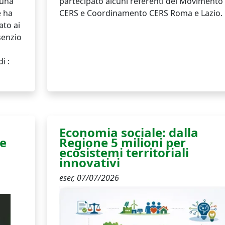
 una
partecipato alcuni referenti del Movimento
e ha
CERS e Coordinamento CERS Roma e Lazio.
ato ai
senzio
i :
Economia sociale: dalla
 e
Regione 5 milioni per
ecosistemi territoriali
innovativi
eser,
07/07/2026