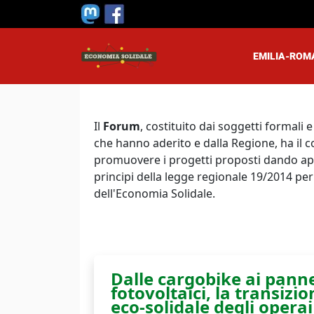
Salta al contenuto principale
EMILIA-RO
Main 
Il
Forum
, costituito dai soggetti formali 
che hanno aderito e dalla Regione, ha il 
promuovere i progetti proposti dando appl
principi della legge regionale 19/2014 pe
dell'Economia Solidale.
Dalle cargobike ai panne
fotovoltaici, la transizio
eco-solidale degli operai