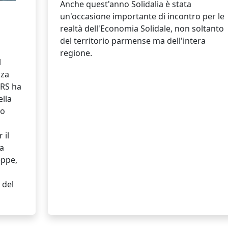
Anche quest'anno Solidalia è stata
un'occasione importante di incontro per le
realtà dell'Economia Solidale, non soltanto
del territorio parmense ma dell'intera
regione.
l
zza
ERS ha
ella
to
 il
la
eppe,
 del