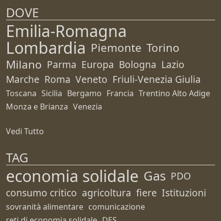
DOVE
Emilia-Romagna
Lombardia
Piemonte
Torino
Milano
Parma
Europa
Bologna
Lazio
Marche
Roma
Veneto
Friuli-Venezia Giulia
Toscana
Sicilia
Bergamo
Francia
Trentino Alto Adige
Monza e Brianza
Venezia
Vedi Tutto
TAG
economia solidale
Gas
PDO
consumo critico
agricoltura
fiere
Istituzioni
sovranità alimentare
comunicazione
reti di economia solidale
DES